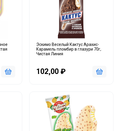
йное
Эскимо Веселый Кактус Арахис-
стая
Карамель пломбир в глазури 70г,
Чистая Линия
102,00 ₽