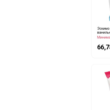
Эскимо
ванильн
Минима
66,7