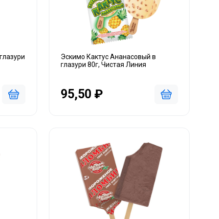
глазури
Эскимо Кактус Ананасовый в
глазури 80г, Чистая Линия
95,50 ₽