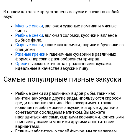
В нашем каталоге представлены закуски и снеки на любой
вкус:
Мясные снеки
, включая сушеные ломтики и мясные
чипсы.
Рыбные снеки
, включая соломки, кусочки и вяленое
рыбное филе.
Сырные снеки
, такие как косички, шарики и брусочки со
специями.
Ржаные гренки
и пшеничные сухарики в различных
формах нарезки с разнообразием приправ.
Орехи
высокого качества с различными вкусами,
идеальные в качестве закуски к пиву.
Самые популярные пивные закуски
Рыбные снеки из различных видов рыбы, таких как
минтай, анчоусы и другие виды, нпользуются спросом
среди поклонников пива. Наш ассортимент также
включает в себя мясные закуски, которые идеально
сочетаются с холодным напитком. Вы можете
насладиться чипсами, сырными косичками, копчеными
свиными ушками и многими другими аппетитными
вариантами.
Если вы заботитесь о своей фигуре, мы предлагаем