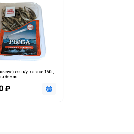
нчоус) х/к в/у в лотке 150г,
ая Земля
0 ₽