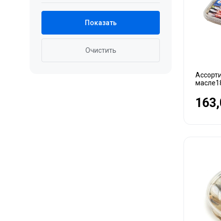
Показать
Очистить
Ассорти
масле1
163,