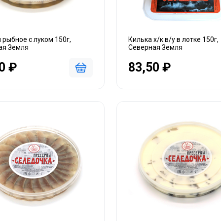
 рыбное с луком 150г,
Килька х/к в/у в лотке 150г,
ая Земля
Северная Земля
0 ₽
83,50 ₽