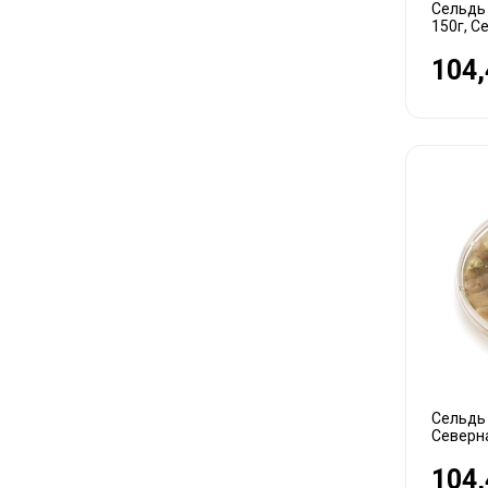
Сельдь
150г, С
104,
Сельдь 
Северн
104,