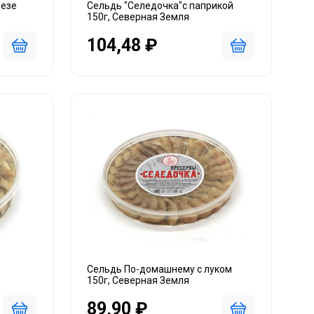
незе
Сельдь "Селедочка"с паприкой
150г, Северная Земля
104,48 ₽
Сельдь По-домашнему с луком
150г, Северная Земля
89,90 ₽