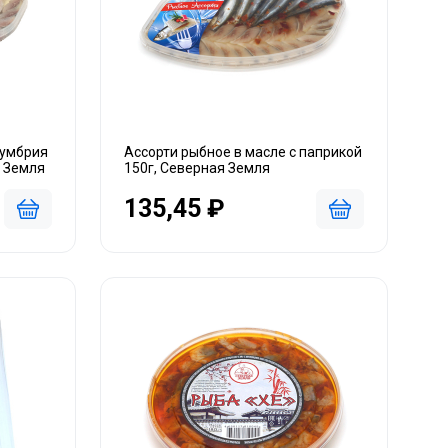
кумбрия
Ассорти рыбное в масле с паприкой
я Земля
150г, Северная Земля
135,45 ₽