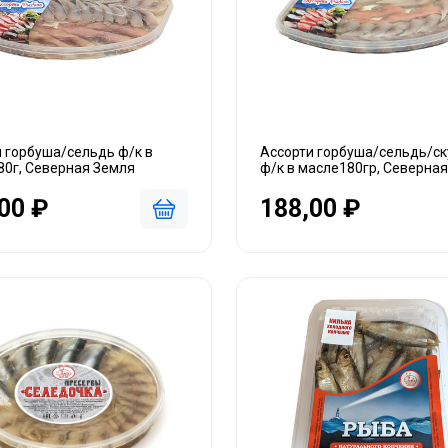
 горбуша/сельдь ф/к в
Ассорти горбуша/сельдь/с
80г, Северная Земля
ф/к в масле180гр, Северна
00 ₽
188,00 ₽