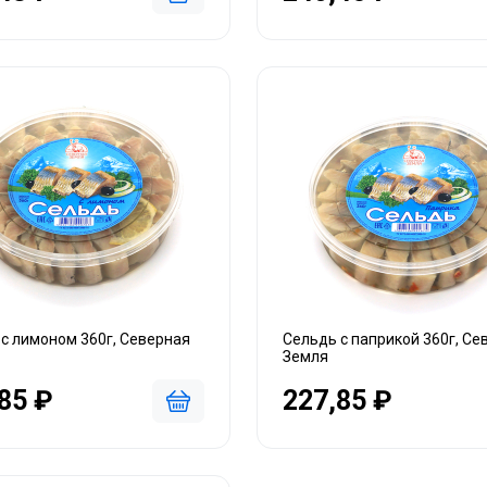
с лимоном 360г, Северная
Сельдь с паприкой 360г, Се
Земля
85 ₽
227,85 ₽