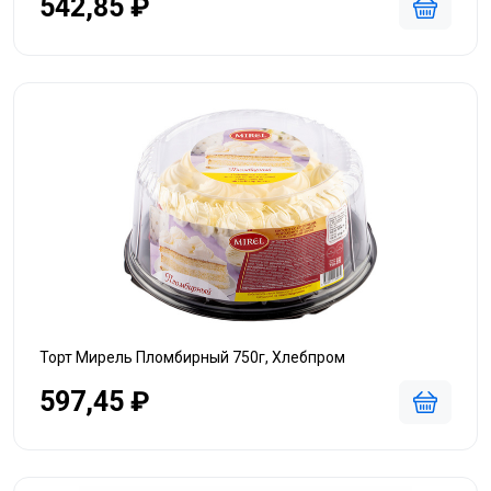
542,85 ₽
Торт Мирель Пломбирный 750г, Хлебпром
597,45 ₽