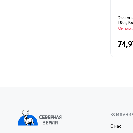
Стакан
100г, К
Минима
74,9
КОМПАНИ
О нас