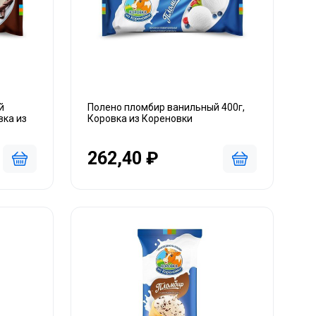
й
Полено пломбир ванильный 400г,
вка из
Коровка из Кореновки
262,40 ₽