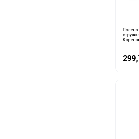
Полено
стружко
Корено
299,