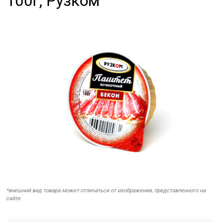
100г, Рузком
*внешний вид товара может отличаться от изображения, представленного на
сайте