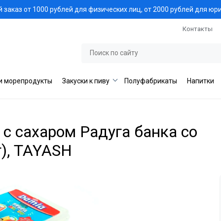
заказ от 1000 рублей для физических лиц, от 2000 рублей для юр
Контакты
и морепродукты
Закуски к пиву
Полуфабрикаты
Напитки
с сахаром Радуга банка со
), TAYASH