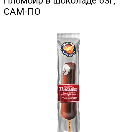
Пломбир в шоколаде 63г,
САМ-ПО